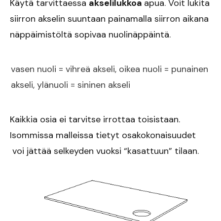
Käytä tarvittaessa
akselilukkoa
apua. Voit lukita
siirron akselin suuntaan painamalla siirron aikana
näppäimistöltä sopivaa
nuolinäppäintä
.
vasen nuoli = vihreä akseli, oikea nuoli = punainen
akseli, ylänuoli = sininen akseli
Kaikkia osia ei tarvitse irrottaa toisistaan.
Isommissa malleissa tietyt osakokonaisuudet
voi jättää selkeyden vuoksi “kasattuun” tilaan.