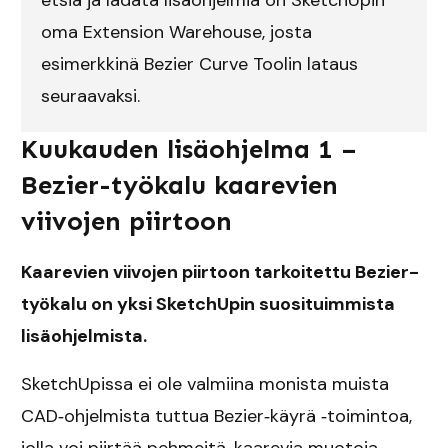
etsiä ja ladata lisäohjelmia on SketchUpin
oma Extension Warehouse, josta
esimerkkinä Bezier Curve Toolin lataus
seuraavaksi.
Kuukauden lisäohjelma 1 –
Bezier-työkalu kaarevien
viivojen piirtoon
Kaarevien viivojen piirtoon tarkoitettu Bezier-
työkalu on yksi SketchUpin suosituimmista
lisäohjelmista.
SketchUpissa ei ole valmiina monista muista
CAD‐ohjelmista tuttua Bezier‐käyrä ‐toimintoa,