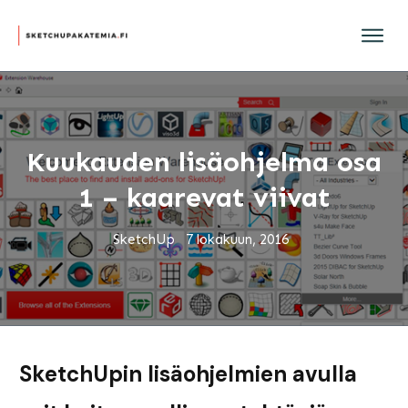
Kuukauden lisäohjelma osa
1 – kaarevat viivat
SketchUp
7 lokakuun, 2016
SketchUp
in l
isäohjelmien avulla