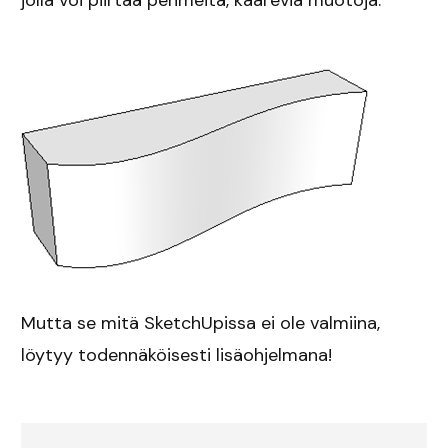
jolla voi piirtää pehmeitä, kaarevia muotoja.
Mutta se mitä SketchUpissa ei ole valmiina,
löytyy todennäköisesti lisäohjelmana!