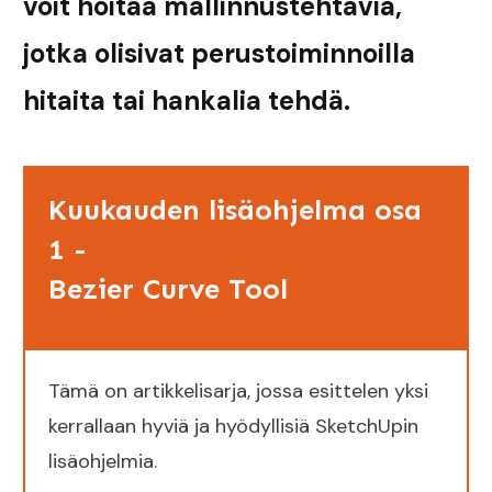
voit hoitaa mallinnustehtäviä,
jotka olisivat
perustoiminnoilla
hitaita tai hankalia tehdä.
Kuukauden lisäohjelma osa
1 -
Bezier Curve Tool
Tämä on artikkelisarja, jossa esittelen yksi
kerrallaan hyviä ja hyödyllisiä SketchUpin
lisäohjelmia.