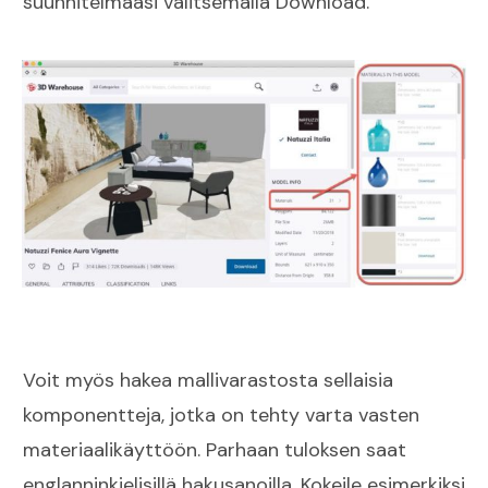
suunnitelmaasi valitsemalla Download.
Voit myös hakea mallivarastosta sellaisia
komponentteja, jotka on tehty varta vasten
materiaalikäyttöön. Parhaan tuloksen saat
englanninkielisillä hakusanoilla. Kokeile esimerkiksi