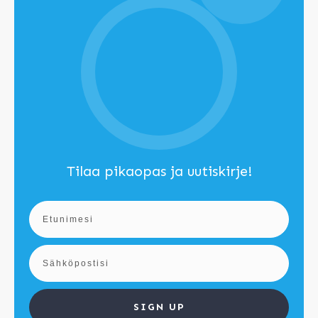
Tilaa pikaopas ja uutiskirje!
SIGN UP