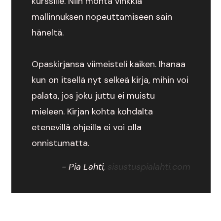
kurssille. Niin monta vinkkiä
mallinnuksen nopeuttamiseen sain
häneltä.
Opaskirjansa viimeisteli kaiken. Ihanaa
kun on itsellä nyt selkeä kirja, mihin voi
palata, jos joku juttu ei muistu
mieleen. Kirjan kohta kohdalta
etenevillä ohjeilla ei voi olla
onnistumatta.
- Pia Lahti,
sisustuspialahti.com