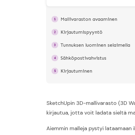
Mallivaraston avaaminen
1
Kirjautumispyyntö
2
Tunnuksen luominen selaimella
3
Sähköpostivahvistus
4
Kirjautuminen
5
SketchUpin 3D-mallivarasto (3D Ware
kirjautua, jotta voit ladata sieltä ma
Aiemmin malleja pystyi lataamaan il