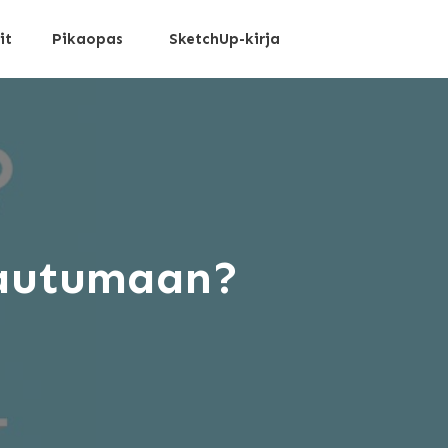
it
Pikaopas
SketchUp-kirja
rjautumaan?