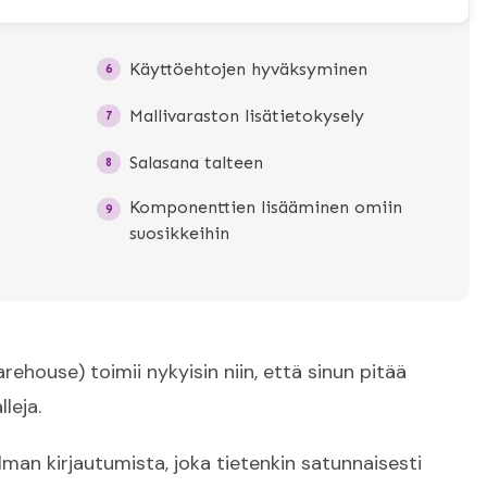
Käyttöehtojen hyväksyminen
6
Mallivaraston lisätietokysely
7
Salasana talteen
8
Komponenttien lisääminen omiin
9
suosikkeihin
house) toimii nykyisin niin, että sinun pitää
lleja.
man kirjautumista, joka tietenkin satunnaisesti