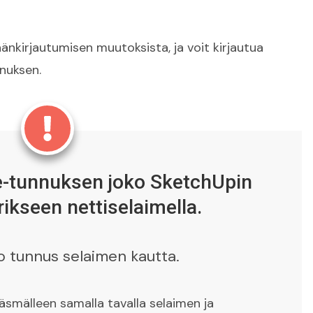
säänkirjautumisen muutoksista, ja voit kirjautua
nnuksen.
le-tunnuksen joko SketchUpin
erikseen nettiselaimella.
o tunnus selaimen kautta.
smälleen samalla tavalla selaimen ja