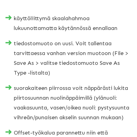
käyttöliittymä skaalahahmoa
lukuunottamatta käytännössä ennallaan
tiedostomuoto on uusi. Voit tallentaa
tarvittaessa vanhan version muotoon (File >
Save As > valitse tiedostomuoto Save As
Type -listalta)
suorakaiteen piirrossa voit näppärästi lukita
piirtosuunnan nuolinäppäimillä (ylänuoli:
vaakasuunta, vasen/oikea nuoli: pystysuunta
vihreän/punaisen akselin suunnan mukaan)
Offset-työkalua parannettu niin että