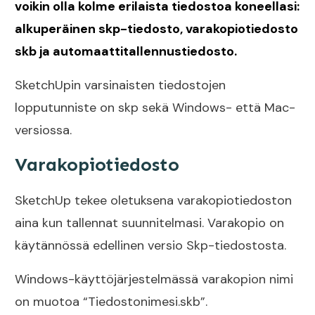
voikin olla kolme erilaista tiedostoa koneellasi:
alkuperäinen skp-tiedosto, varakopiotiedosto
skb ja automaattitallennustiedosto.
SketchUpin varsinaisten tiedostojen
lopputunniste on skp sekä Windows- että Mac-
versiossa.
Varakopiotiedosto
SketchUp tekee oletuksena varakopiotiedoston
aina kun tallennat suunnitelmasi. Varakopio on
käytännössä edellinen versio Skp-tiedostosta.
Windows-käyttöjärjestelmässä varakopion nimi
on muotoa “Tiedostonimesi.skb”.