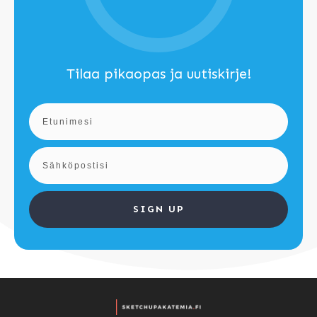
Tilaa pikaopas ja uutiskirje!
SIGN UP