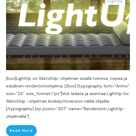
LightUp
[box]LightUp on SketchUp-ohjelman sisällä toimiva, nopea ja
edullinen renderöintiohjelma. [/box] [typography font=”Arimo”
size=”24″ size_format=”px”]Voit ladata ja asentaa LightUp for
SketchUp -ohjelman koekäyttöversion näillä ohjeilla.
[/typography] [irp posts=”207″ name=”Renderöinti LightUp-
ohjelmalla”]
Read More