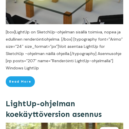
[box]LightUp on SketchUp-ohjelman sisällä toimiva, nopea ja
edullinen renderöintiohjelma. [/box] [typography font=”Arimo”
size=”24″ size_format=”px”]Voit asentaa LightUp for
SketchUp -ohjelman näillä ohjeilla.[/typography] Asennusohje
[irp posts=”207″ name=”Renderöinti LightUp-ohjelmalla”]
Windows LightUp
Read More
LightUp-ohjelman
koekäyttöversion asennus