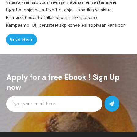
valaistuksen sijoittamiseen ja materiaalien säätämiseen
LightUp-ohjelmalla. LightUp-ohje – sisätilan valaistus
Esimerkkitiedosto Tallenna esimerkkitiedosto
Kampaamo_01_perusteet.skp koneellesi sopivaan kansioon
Read More
Apply for a free Ebook ! Sign Up
now