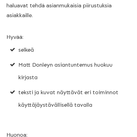
haluavat tehdä asianmukaisia piirustuksia
asiakkaille.
Hyvää:
selkeä
Matt Donleyn asiantuntemus huokuu
kirjasta
teksti ja kuvat näyttävät eri toiminnot
käyttäjäystävällisellä tavalla
Huonoa: